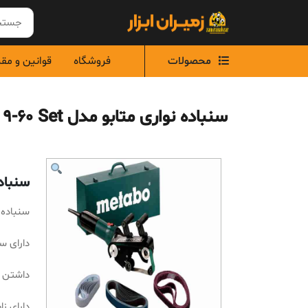
Ski
t
conten
محصولات
فروشگاه
قوانین و مق
سنباده نواری متابو مدل RBE 9-60 Set
سنباده ن
سنباده نوار
دارای سرعت سن
داشتن م
دارای زاویه