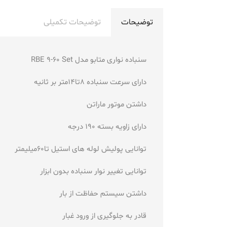
توضیحات
توضیحات تکمیلی
سنباده نواری متابو مدل RBE 9-60 Set
دارای سرعت سنباده 8تا14متر بر ثانیه
داشتن موتور ماراتن
دارای زاویه بسته 190 درجه
توانایی پولیش لوله های استیل تا60میلیمتر
توانایی تغییر نوار سنباده بدون ابزار
داشتن سیستم حفاظت از بار
قادر به جلوگیری از ورود غبار