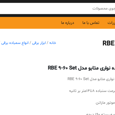
ررات
تماس با ما
درباره ما
خانه
/
ابزار برقی
/
انواع سمباده برقی
/
واری متابو مدل RBE 9-60 Set
ی متابو مدل RBE 9-60 Set
باده 8تا14متر بر ثانیه
وتور ماراتن
 بسته 190 درجه