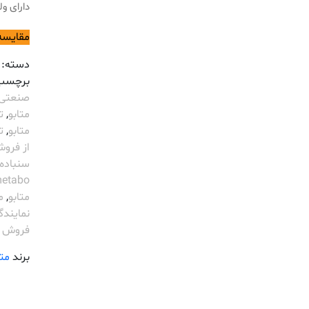
دارای ولتاژ
مقایسه
دسته:
برچسب
صنعتی etabo
متابو
,
ت
متابو
,
تع
از فروش
سنباده نوا
etabo
متابو
,
مت
نمایندگیabo
فروش م
برند
متا