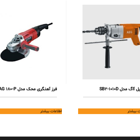
 آاگ مدل SB2-1010D
فرز آهنگری محک مدل AG 180-P
ت بیشتر
اطلاعات بیشتر