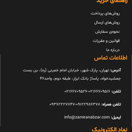
راهنمای خرید
روش‌های پرداخت
روش‌های ارسال
نحوه‌ی سفارش
قوانین و مقررات
درباره ما
اطلاعات تماس
آدرس:
تهران، پارک شهر، خیابان امام خمینی (ره)، بن بست
جمشیدخواه، پاساژ بانک ابزار، طبقه دوم، واحد46
تلفن:
02166709516-02166709526
تلفن همراه:
09122986378-09362227747
ایمیل:
info@zamiranabzar.com
نماد الکترونیک