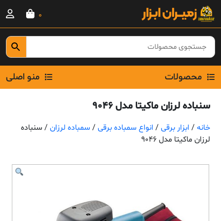
Ski
0
t
conten
محصولات
منو اصلی
سنباده لرزان ماکیتا مدل 9046
خانه
/
ابزار برقی
/
انواع سمباده برقی
/
سمباده لرزان
/ سنباده
لرزان ماکیتا مدل 9046