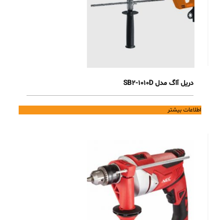
دریل آاگ مدل SB2-1010D
اطلاعات بیشتر