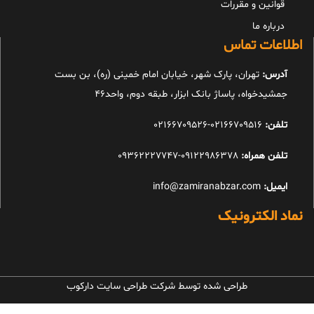
قوانین و مقررات
درباره ما
اطلاعات تماس
آدرس:
تهران، پارک شهر، خیابان امام خمینی (ره)، بن بست
جمشیدخواه، پاساژ بانک ابزار، طبقه دوم، واحد46
تلفن:
02166709516-02166709526
تلفن همراه:
09122986378-09362227747
ایمیل:
info@zamiranabzar.com
نماد الکترونیک
طراحی شده توسط شرکت طراحی سایت دارکوب