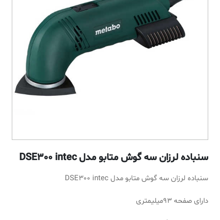
سنباده لرزان سه گوش متابو مدل DSE300 intec
سنباده لرزان سه گوش متابو مدل DSE300 intec
دارای صفحه 93میلیمتری