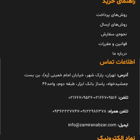
راهنمای خرید
روش‌های پرداخت
روش‌های ارسال
نحوه‌ی سفارش
قوانین و مقررات
درباره ما
اطلاعات تماس
آدرس:
تهران، پارک شهر، خیابان امام خمینی (ره)، بن بست
جمشیدخواه، پاساژ بانک ابزار، طبقه دوم، واحد46
تلفن:
02166709516-02166709526
تلفن همراه:
09122986378-09362227747
ایمیل:
info@zamiranabzar.com
نماد الکترونیک