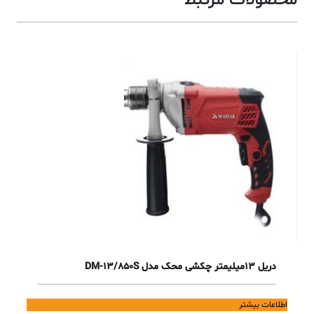
محصولات مرتبط
دریل 13میلیمتر چکشی محک مدل DM-13/850S
اطلاعات بیشتر