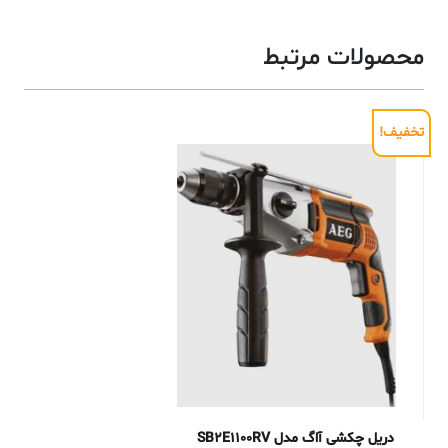
محصولات مرتبط
تخفیف!
دریل چکشی آاگ مدل SB2E1100RV