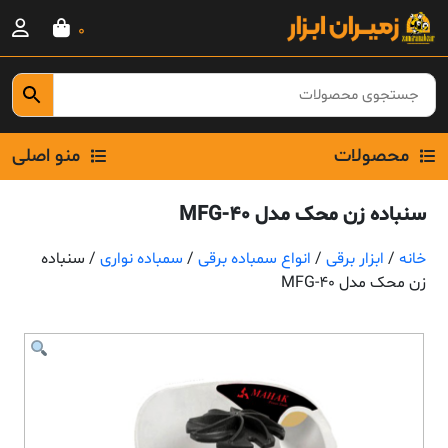
Ski
0
t
conten
محصولات
منو اصلی
سنباده زن محک مدل MFG-40
خانه
/
ابزار برقی
/
انواع سمباده برقی
/
سمباده نواری
/ سنباده
زن محک مدل MFG-40