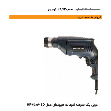
Current
Original
31,800,000
تومان
28,620,000
تومان
price
price
افزودن به سبد خرید
is:
was:
31,800,000 تومان.
28,620,000 تومان.
دریل یک سرعته اتومات هیوندای مدل HP450A-ED