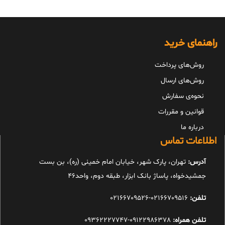
راهنمای خرید
روش‌های پرداخت
روش‌های ارسال
نحوه‌ی سفارش
قوانین و مقررات
درباره ما
اطلاعات تماس
آدرس:
تهران، پارک شهر، خیابان امام خمینی (ره)، بن بست
جمشیدخواه، پاساژ بانک ابزار، طبقه دوم، واحد46
تلفن:
02166709516-02166709526
تلفن همراه:
09122986378-09362227747