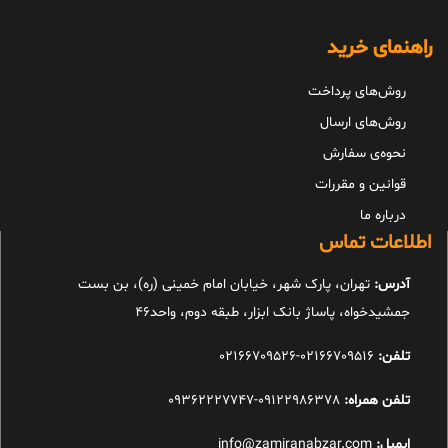
راهنمای خرید
روش‌های پرداخت
روش‌های ارسال
نحوه‌ی سفارش
قوانین و مقررات
درباره ما
اطلاعات تماس
آدرس:
تهران، پارک شهر، خیابان امام خمینی (ره)، بن بست
جمشیدخواه، پاساژ بانک ابزار، طبقه دوم، واحد46
تلفن:
02166709516-02166709526
تلفن همراه:
09122986378-09362227747
ایمیل:
info@zamiranabzar.com