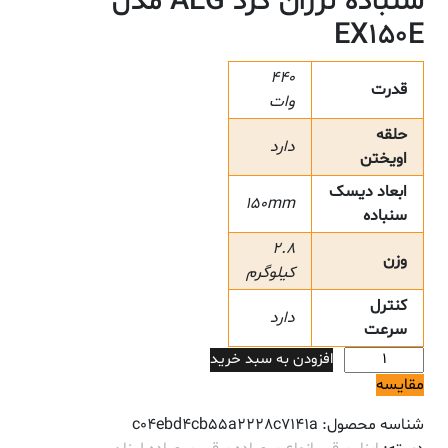
سنباده لرزان گرد AEG مدل
EX150E
440
قدرت
وات
حلقه
دارد
اویختن
ابعاد دیسک
150mm
سنباده
2.8
وزن
کیلوگرم
کنترل
دارد
سرعت
سنباده
افزودن به سبد خرید
لرزان
مقایسه
گرد
شناسه محصول:
c04ebd4cb55a2228c7141a
AEG