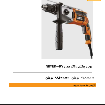
دریل چکشی آاگ مدل SB2E1100RV
Current
Original
31,800,000
تومان
28,620,000
تومان
price
price
افزودن به سبد خرید
is:
was:
31,800,000 تومان.
28,620,000 تومان.