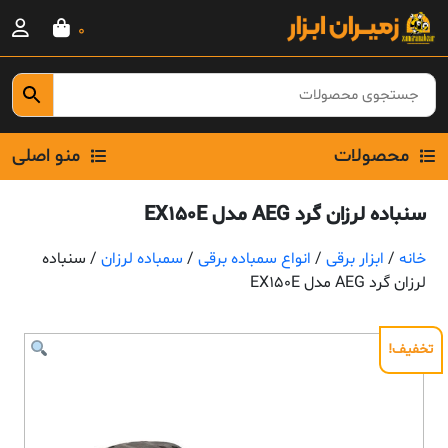
Ski
0
t
conten
محصولات
منو اصلی
سنباده لرزان گرد AEG مدل EX150E
خانه
/
ابزار برقی
/
انواع سمباده برقی
/
سمباده لرزان
/ سنباده
لرزان گرد AEG مدل EX150E
تخفیف!