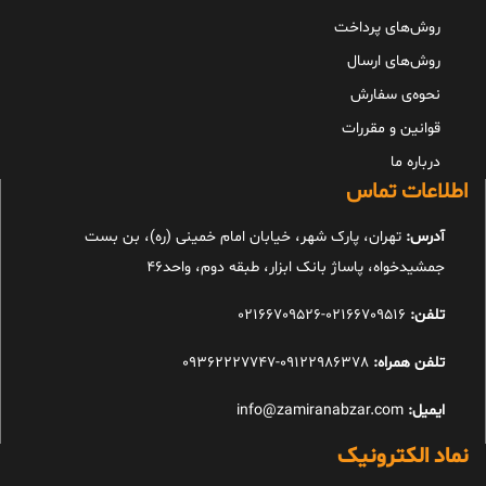
روش‌های پرداخت
روش‌های ارسال
نحوه‌ی سفارش
قوانین و مقررات
درباره ما
اطلاعات تماس
آدرس:
تهران، پارک شهر، خیابان امام خمینی (ره)، بن بست
جمشیدخواه، پاساژ بانک ابزار، طبقه دوم، واحد46
تلفن:
02166709516-02166709526
تلفن همراه:
09122986378-09362227747
ایمیل:
info@zamiranabzar.com
نماد الکترونیک