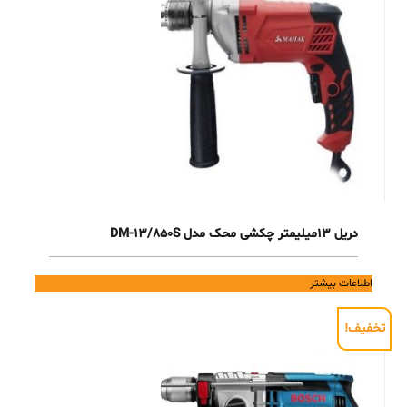
دریل 13میلیمتر چکشی محک مدل DM-13/850S
اطلاعات بیشتر
تخفیف!