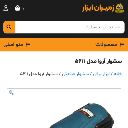
Ski
0
t
conten
محصولات
منو اصلی
سشوار آروا مدل 5611
خانه
/
ابزار برقی
/
سشوار صنعتی
/ سشوار آروا مدل 5611