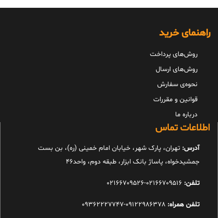
راهنمای خرید
روش‌های پرداخت
روش‌های ارسال
نحوه‌ی سفارش
قوانین و مقررات
درباره ما
اطلاعات تماس
آدرس:
تهران، پارک شهر، خیابان امام خمینی (ره)، بن بست
جمشیدخواه، پاساژ بانک ابزار، طبقه دوم، واحد46
تلفن:
02166709516-02166709526
تلفن همراه:
09122986378-09362227747