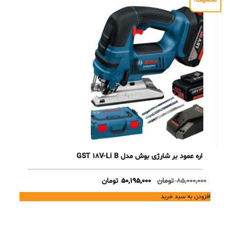
اره عمود بر شارژی بوش مدل GST 18V-Li B
Current
Original
85,000,000
تومان
50,195,000
تومان
price
price
افزودن به سبد خرید
is:
was:
85,000,000 تومان.
50,195,000 تومان.