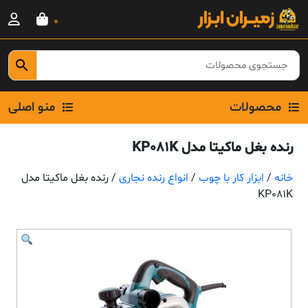
Ski
0
t
conten
محصولات
منو اصلی
رنده بغل ماکیتا مدل KP081K
خانه
/
ابزار کار با چوب
/
انواع رنده نجاری
/ رنده بغل ماکیتا مدل
KP081K