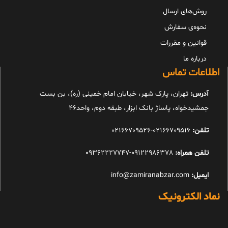
روش‌های ارسال
نحوه‌ی سفارش
قوانین و مقررات
درباره ما
اطلاعات تماس
آدرس:
تهران، پارک شهر، خیابان امام خمینی (ره)، بن بست
جمشیدخواه، پاساژ بانک ابزار، طبقه دوم، واحد46
تلفن:
02166709516-02166709526
تلفن همراه:
09122986378-09362227747
ایمیل:
info@zamiranabzar.com
نماد الکترونیک