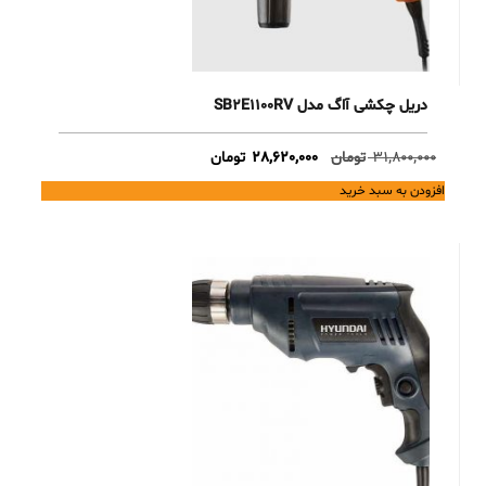
دریل چکشی آاگ مدل SB2E1100RV
Current
Original
31,800,000
تومان
28,620,000
تومان
price
price
افزودن به سبد خرید
is:
was:
31,800,000 تومان.
28,620,000 تومان.