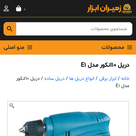
Ski
0
t
conten
محصولات
منو اصلی
دریل 10انکور مدل E1
خانه
/
ابزار برقی
/
انواع دریل ها
/
دریل ساده
/ دریل 10انکور
مدل E1