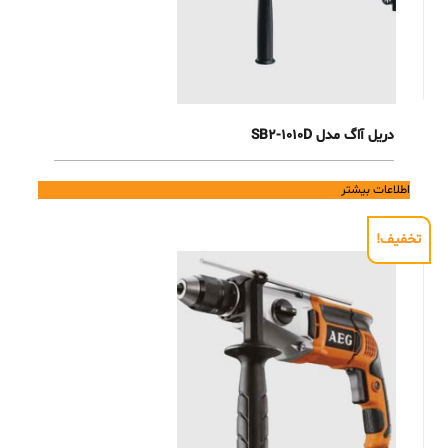
دریل آاگ مدل SB2-1010D
اطلاعات بیشتر
تخفیف!