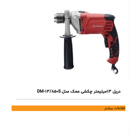
دریل 13میلیمتر چکشی محک مدل DM-13/850S
اطلاعات بیشتر