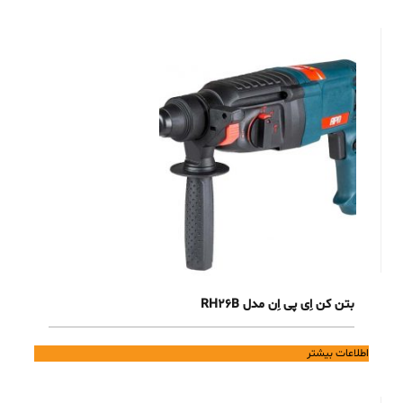
بتن کن اِی پی اِن مدل RH26B
اطلاعات بیشتر