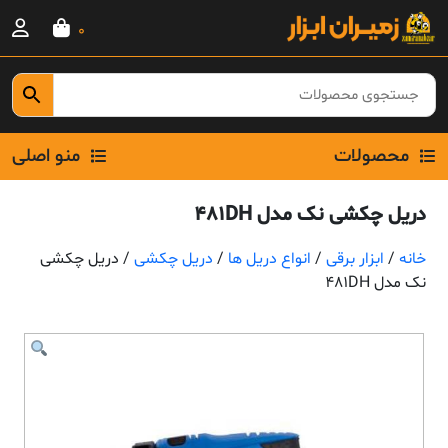
Ski
0
t
conten
محصولات
منو اصلی
دریل چکشی نک مدل 481DH
خانه
/
ابزار برقی
/
انواع دریل ها
/
دریل چکشی
/ دریل چکشی
نک مدل 481DH