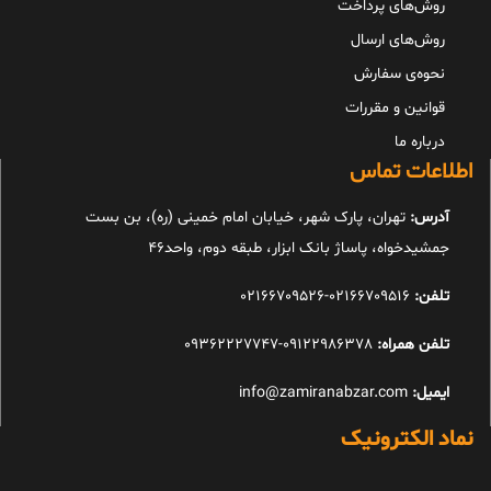
روش‌های پرداخت
روش‌های ارسال
نحوه‌ی سفارش
قوانین و مقررات
درباره ما
اطلاعات تماس
آدرس:
تهران، پارک شهر، خیابان امام خمینی (ره)، بن بست
جمشیدخواه، پاساژ بانک ابزار، طبقه دوم، واحد46
تلفن:
02166709516-02166709526
تلفن همراه:
09122986378-09362227747
ایمیل:
info@zamiranabzar.com
نماد الکترونیک