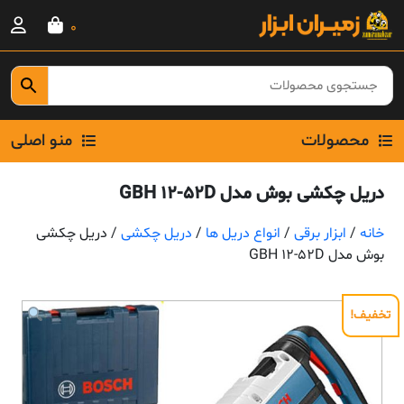
Ski
0
t
conten
محصولات
منو اصلی
دریل چکشی بوش مدل GBH 12-52D
خانه
/
ابزار برقی
/
انواع دریل ها
/
دریل چکشی
/ دریل چکشی
بوش مدل GBH 12-52D
تخفیف!