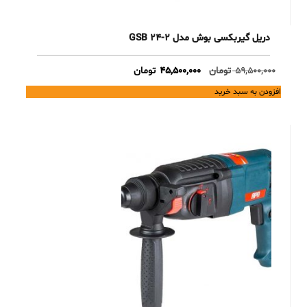
دریل گیربکسی بوش مدل GSB 24-2
Current
Original
59,500,000
تومان
45,500,000
تومان
price
price
افزودن به سبد خرید
is:
was:
59,500,000 تومان.
45,500,000 تومان.