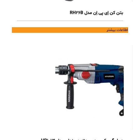
بتن کن اِی پی اِن مدل RH26B
اطلاعات بیشتر