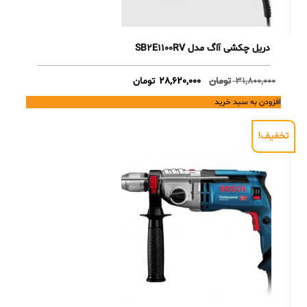
دریل چکشی آاگ مدل SB2E1100RV
Current
Original
31,800,000
تومان
28,620,000
تومان
price
price
افزودن به سبد خرید
is:
was:
31,800,000 تومان.
28,620,000 تومان.
تخفیف!