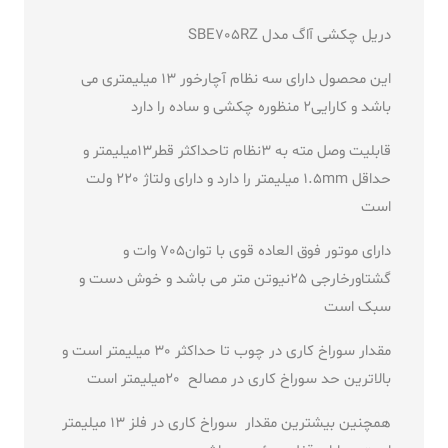
دریل چکشی آاگ مدل SBE705RZ
این محصول دارای سه نظام آچارخور 13 میلیمتری می
باشد و کارایی2 منظوره چکشی و ساده را دارد
قابلیت وصل مته به 3نظام تاحداکثر قطر13میلیمتر و
حداقل 1.5mm میلیمتر را دارد و دارای ولتاژ 220 ولت
است
دارای موتور فوق العاده قوی با توان705 وات و
گشتاورخارجی 25نیوتن متر می باشد و خوش دست و
سبک است
مقدار سوراخ کاری در چوب تا حداکثر 30 میلیمتر است و
بالاترین حد سوراخ کاری در مصالح 20میلیمتر است
همچنین بیشترین مقدار سوراخ کاری در فلز 13 میلیمتر