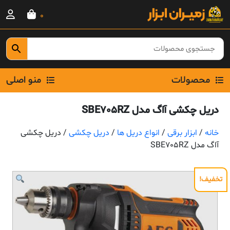
Ski
0
t
conten
محصولات
منو اصلی
دریل چکشی آاگ مدل SBE705RZ
خانه
/
ابزار برقی
/
انواع دریل ها
/
دریل چکشی
/ دریل چکشی
آاگ مدل SBE705RZ
تخفیف!