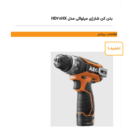
بتن کن شارژی میلواکی مدل HD28HX
اطلاعات بیشتر
تخفیف!