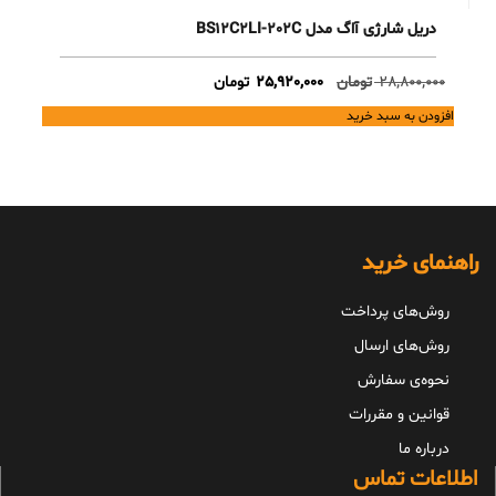
دریل شارژی آاگ مدل BS12C2LI-202C
Current
Original
28,800,000
تومان
25,920,000
تومان
price
price
افزودن به سبد خرید
is:
was:
28,800,000 تومان.
25,920,000 تومان.
راهنمای خرید
روش‌های پرداخت
روش‌های ارسال
نحوه‌ی سفارش
قوانین و مقررات
درباره ما
اطلاعات تماس