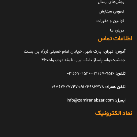
روش‌های ارسال
نحوه‌ی سفارش
قوانین و مقررات
درباره ما
اطلاعات تماس
آدرس:
تهران، پارک شهر، خیابان امام خمینی (ره)، بن بست
جمشیدخواه، پاساژ بانک ابزار، طبقه دوم، واحد46
تلفن:
02166709516-02166709526
تلفن همراه:
09122986378-09362227747
ایمیل:
info@zamiranabzar.com
نماد الکترونیک