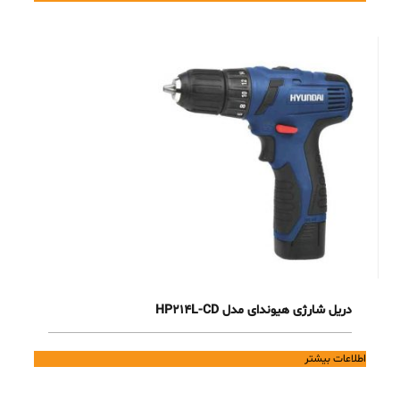
دریل شارژی هیوندای مدل HP214L-CD
اطلاعات بیشتر