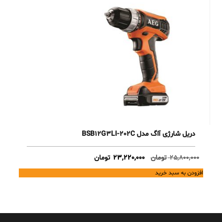
دریل شارژی آاگ مدل BSB12G3LI-202C
Current
Original
25,800,000
تومان
23,220,000
تومان
price
price
افزودن به سبد خرید
is:
was:
25,800,000 تومان.
23,220,000 تومان.