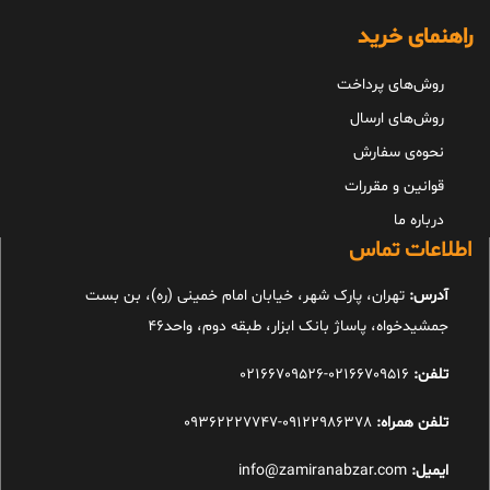
راهنمای خرید
روش‌های پرداخت
روش‌های ارسال
نحوه‌ی سفارش
قوانین و مقررات
درباره ما
اطلاعات تماس
آدرس:
تهران، پارک شهر، خیابان امام خمینی (ره)، بن بست
جمشیدخواه، پاساژ بانک ابزار، طبقه دوم، واحد46
تلفن:
02166709516-02166709526
تلفن همراه:
09122986378-09362227747
ایمیل:
info@zamiranabzar.com