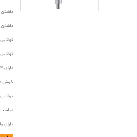
داشتن گشتاو
داشتن ج
توانایی س
توانایی سو
دارای 3دور مکانیکی
خوش د
توانایی
مناسب ب
دارای ولتاژ