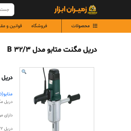
Ski
t
conten
محصولات
فروشگاه
قوانین و مق
دریل مگنت متابو مدل B 32/3
دریل مگ
متابو(metabo)
دریل مگنت
دارای مو
دریل 32 میلیمتری