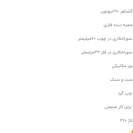
ر 190نیوتون
عبه دنده فلزی
وراخکاری در چوب 70میلیمتر
راخکاری در فلز 32میلیمتر
ست و سبک
 چپ گرد
رای کار صنعتی
 220