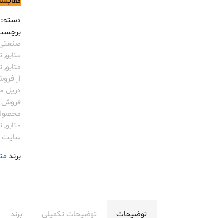
مقایسه
دسته:
برچسب
صنعتی etabo
متابو
,
ت
متابو
,
تع
از فروش
دریل متاب
فروش ابزار 
محصولا
متابو
,
نم
سایت ف
برند
متا
توضیحات
توضیحات تکمیلی
برند