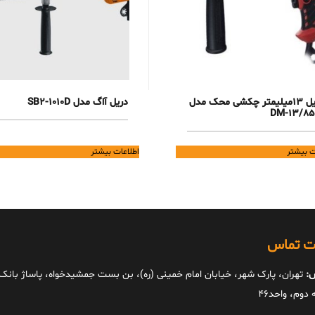
دریل 13میلیمتر چکشی محک مدل
دریل آاگ مدل SB2-1010D
DM-13/85
ت بیشتر
اطلاعات بیشتر
ات تماس
:
تهران، پارک شهر، خیابان امام خمینی (ره)، بن بست جمشیدخواه، پاساژ بانک ا
دوم، واحد46