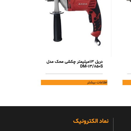
دریل 13میلیمتر چکشی محک مدل
DM-13/850S
اطلاعات بیشتر
نماد الکترونیک