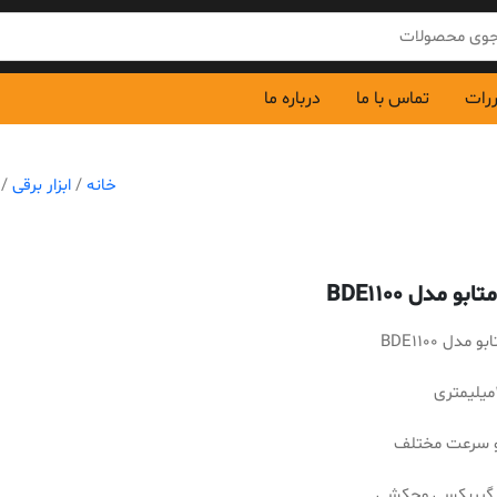
ررات
تماس با ما
درباره ما
خانه
/
ابزار برقی
/
بو مدل BDE1100
 مدل BDE1100
و سرعت مختلف
ی گیربکسی وچکشی