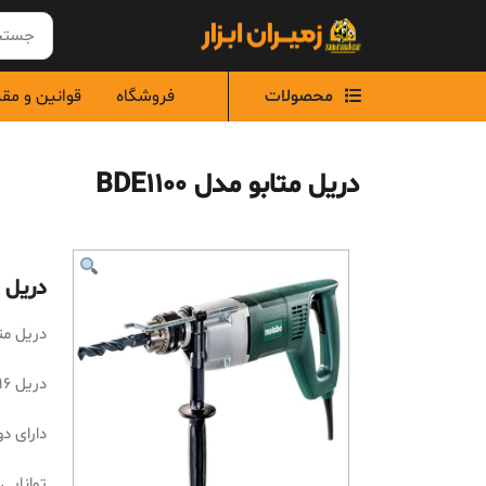
Ski
t
conten
محصولات
فروشگاه
قوانین و مق
دریل متابو مدل BDE1100
دریل متا
دریل متابو
دریل 16میلیمتری
دارای د
توانای