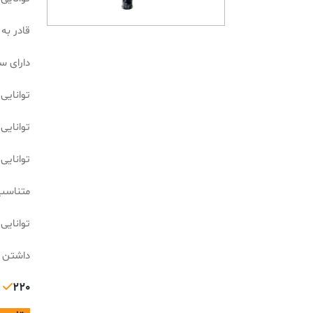
قادر به
دارای سه نظام 16
توانایی س
توانایی سو
توانایی سو
متناسب
توانایی
داشتن ک
220