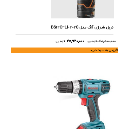
دریل شارژی آاگ مدل BS12C2LI-202C
Current
Original
28,800,000
تومان
25,920,000
تومان
price
price
افزودن به سبد خرید
is:
was:
28,800,000 تومان.
25,920,000 تومان.