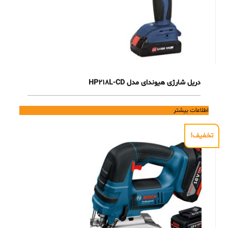
دریل شارژی هیوندای مدل HP218L-CD
اطلاعات بیشتر
تخفیف!