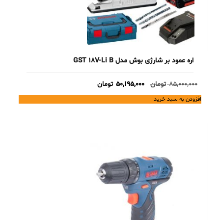
اره عمود بر شارژی بوش مدل GST 18V-Li B
Current
Original
85,000,000
تومان
50,195,000
تومان
price
price
افزودن به سبد خرید
is:
was:
85,000,000 تومان.
50,195,000 تومان.