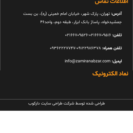
اطلاعات تماس
آدرس:
تهران، پارک شهر، خیابان امام خمینی (ره)، بن بست
جمشیدخواه، پاساژ بانک ابزار، طبقه دوم، واحد46
تلفن:
02166709516-02166709526
تلفن همراه:
09122986378-09362227747
ایمیل:
info@zamiranabzar.com
نماد الکترونیک
طراحی شده توسط شرکت طراحی سایت دارکوب