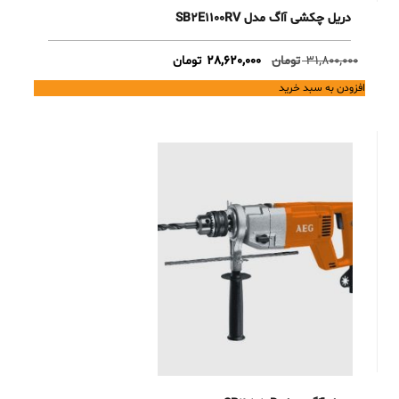
دریل چکشی آاگ مدل SB2E1100RV
Current
Original
31,800,000
تومان
28,620,000
تومان
price
price
افزودن به سبد خرید
is:
was:
31,800,000 تومان.
28,620,000 تومان.