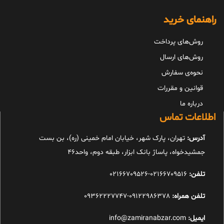
راهنمای خرید
روش‌های پرداخت
روش‌های ارسال
نحوه‌ی سفارش
قوانین و مقررات
درباره ما
اطلاعات تماس
آدرس:
تهران، پارک شهر، خیابان امام خمینی (ره)، بن بست
جمشیدخواه، پاساژ بانک ابزار، طبقه دوم، واحد46
تلفن:
02166709516-02166709526
تلفن همراه:
09122986378-09362227747
ایمیل:
info@zamiranabzar.com