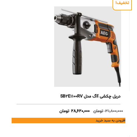
تخفیف!
دریل چکشی آاگ مدل SB2E1100RV
Current
Original
31,800,000
تومان
28,620,000
تومان
price
price
افزودن به سبد خرید
is:
was:
31,800,000 تومان.
28,620,000 تومان.