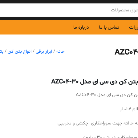
ررات
تماس با ما
درباره ما
خانه
/
ابزار برقی
/
انواع بتن کن
/
بت
ن کن دی سی ای مدل AZC04-30
 کن دی سی ای مدل AZC04-30
4شیار
ه حالته جهت سوراخکاری چکشی و تخریبی
راخکاری در بتن 30 میلیمتر