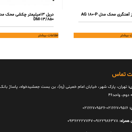
 آهنگری محک مدل AG 180-P
دریل 13میلیمتر چکشی محک مد
DM-13/850
ت بیشتر
اطلاعات بیشتر
ات تماس
:
تهران، پارک شهر، خیابان امام خمینی (ره)، بن بست جمشیدخواه، پاساژ بانک ا
دوم، واحد46
:
02166709516-02166709526
 همراه:
09122986378-09362227747