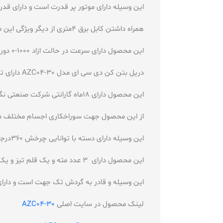
این وسیله دارای موتور پر قدرت است و دارای قدرت 960 وات می باشد و دارای ولتاژ 220 ولت می
همراه داشتن کابل برق 4متری از دیگر ویژگی این محصول می باشد و خوشدست و کاربری اسان دارد
این محصول دارای سرعت در حالت ازاد 1000-0 دور در دقیقه است و دارای وزن5.2کیلوگرم می باشد
دریل بتن کن دی سی ای مدل AZC04-30 دارای توانایی به کار گرفتن قلم را دارد و دارای کیف حمل است
این محصول دارای 18ماه گارانتی شرکت صنعتی نگین است و دارای دو حالت ساده /چکشی و تخریب می باشد
از این محصول جهت سوراخکاری اجسام مختلف مان
این وسیله دارای دسته با توانایی چرخش 360درجه می باشد و دارای بدنه مقاوم است
این محصول دارای 3 عدد مته و یک قلم تیز و یک قلم پهن است و همچنین دارای قفل محور می باشد
این وسیله و قادر به گردش تک جهت است و دارای
لینک محصول در سایت اصلی
AZC04-30