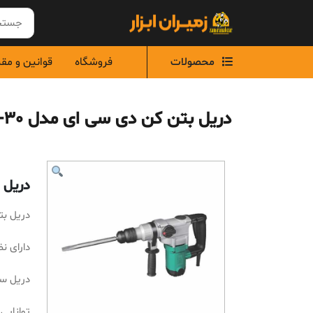
Ski
t
conten
محصولات
فروشگاه
قوانین و مق
دریل بتن کن دی سی ای مدل AZC04-30
دریل بت
دریل بتن
دارای نظام 
دریل س
توانایی سو