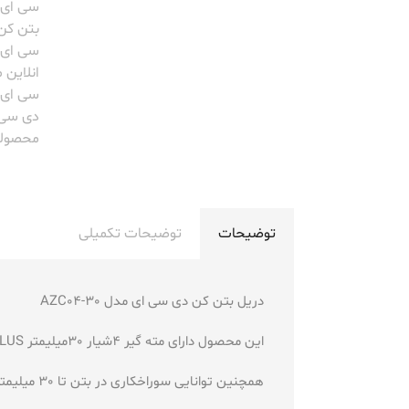
سی ای
بتن کن د
سی ای مدل0
انلاین
سی ای
دی سی 
محصولات 
توضیحات
توضیحات تکمیلی
دریل بتن کن دی سی ای مدل AZC04-30
این محصول دارای مته گیر 4شیار 30میلیمتر SDS PLUS می باشد و قابل استفاده در امور صنعتی است
همچنین توانایی سوراخکاری در بتن تا 30 میلیمتر را دارد و دارای دسته ارگونومیک می باشد