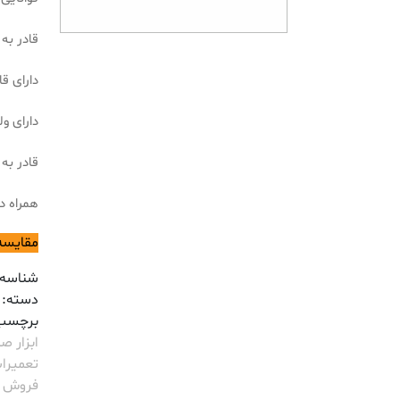
قادر ب
دارای ق
دارای ولت
قادر به
همراه 
مقایسه
شناسه
دسته:
برچسب
ابزار 
تعمیرا
فروش د