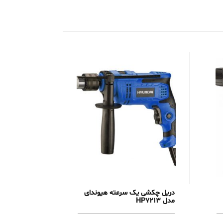
دریل چکشی یک سرعته هیوندای
مدل HP7213