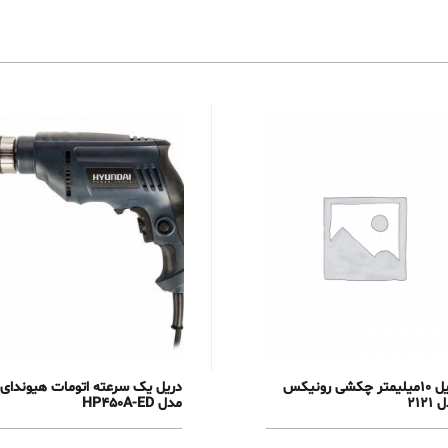
دریل 10میلیمتر چکشی رونیکس
دریل یک سرعته اتومات هیوندای
2121
مدل HP450A-ED