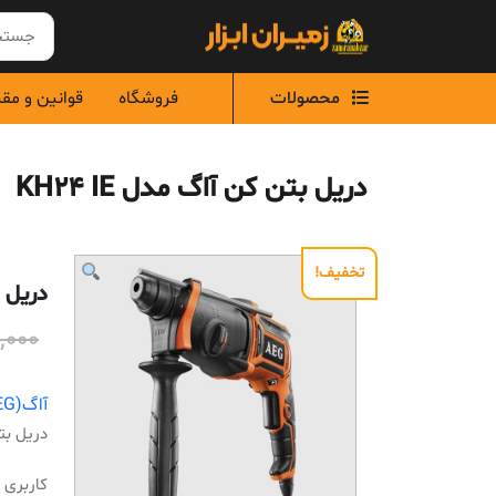
Ski
t
conten
محصولات
فروشگاه
قوانین و مق
دریل بتن کن آاگ مدل KH24 IE
تخفیف!
دریل بت
,000
آاگ(AEG)
دریل بتن 
کاربری س