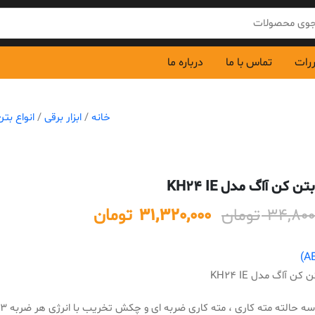
ررات
تماس با ما
درباره ما
خانه
/
ابزار برقی
/
انواع بت
ن کن آاگ مدل KH24 IE
Current
Original
34,800
تومان
31,320,000
تومان
price
price
is:
was:
34,800,000 تومان.
31,320,000 تومان.
کن آاگ مدل KH24 IE
ه حالته مته کاری ، مته کاری ضربه ای و چکش تخریب با انرژی هر ضربه 2.3 ژول