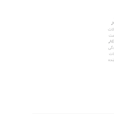
,
ات
مت
,
دگی
ات
نده