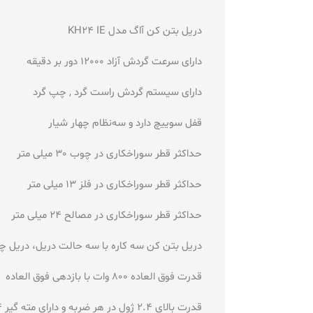
دریل بتن کن آاگ مدل KH24 IE
دارای سرعت گردش آزاد
12000 دور بر دقیقه
دارای سیستم گردش
راست گرد , چپ گرد
قفل سوییچ
دارد و
سه‌نظام
چهار شیار
حداکثر قطر سوراخکاری در چوب
30 میلی متر
حداکثر قطر سوراخکاری در فلز
13 میلی متر
حداکثر قطر سوراخکاری در مصالح
24 میلی متر
دریل بتن کن سه کاره با سه حالت دریل، دریل
قدرت فوق العاده 800 وات با بازدهی فوق العاده
قدرت بالای 2.4 ژول در هر ضربه و دارای مته گیر 4 شیار SDS PLUS