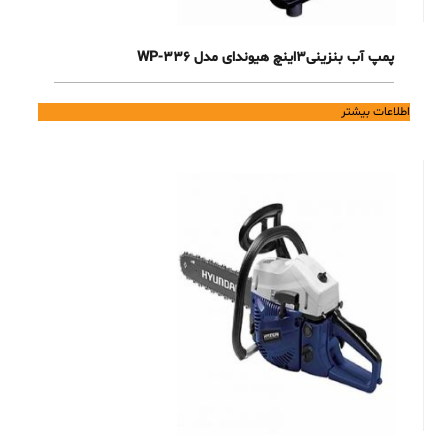
پمپ آب بنزینی3اینچ هیوندای مدل 336-WP
اطلاعات بیشتر