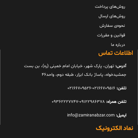
روش‌های پرداخت
روش‌های ارسال
نحوه‌ی سفارش
قوانین و مقررات
درباره ما
اطلاعات تماس
آدرس:
تهران، پارک شهر، خیابان امام خمینی (ره)، بن بست
جمشیدخواه، پاساژ بانک ابزار، طبقه دوم، واحد46
تلفن:
02166709516-02166709526
تلفن همراه:
09122986378-09362227747
ایمیل:
info@zamiranabzar.com
نماد الکترونیک