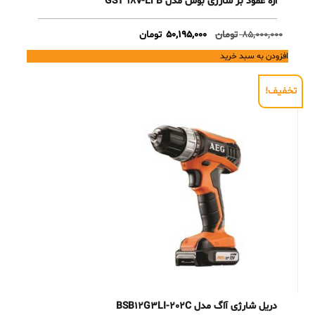
اره عمود بر شارژی بوش مدل GST 18V-Li B
Current
Original
85,000,000
تومان
50,195,000
تومان
price
price
افزودن به سبد خرید
is:
was:
85,000,000 تومان.
50,195,000 تومان.
تخفیف!
دریل شارژی آاگ مدل BSB12G3LI-202C