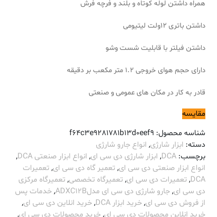
همراه داشتن لوله کوتاه و بلند و فرچه فرش
داشتن باتری 12ولت لیتیومی
داشتن فیلتر با قابلیت شست وشو
دارای حجم هوای خروجی 1.2 متر مکعب بر دقیقه
قادر به کار در مکان های عمومی و صنعتی
مقایسه
شناسه محصول:
f64c3e9281781b13d0eef9
دسته:
ابزار شارژی
,
انواع جارو شارژی
برچسب:
DCA
,
ابزار شارژی دی سی ای
,
انواع ابزار صنعتی DCA
,
انواع ابزار صنعتی دی سی ای
,
تعمیر گاه دی سی ای
,
تعمیرات
DCA
,
تعمیرات دی سی ای
,
تعمیرگاه تخصصی
,
تعمیرگاه مرکزی
دی سی ای
,
جارو شارژی دی سی ای مدلADXC12B
,
خدمات پس
از فروش دی سی ای
,
خرید ابزار DCA
,
خرید انلاین دی سی ای
,
خرید انلاین محصولات دی سی ای
,
خرید محصولات دی سی ای
,