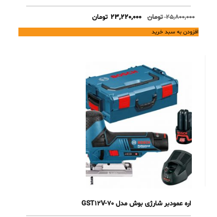
Current
Original
25,800,000
تومان
23,220,000
تومان
price
price
افزودن به سبد خرید
is:
was:
25,800,000 تومان.
23,220,000 تومان.
اره عمودبر شارژی بوش مدل GST12V-70