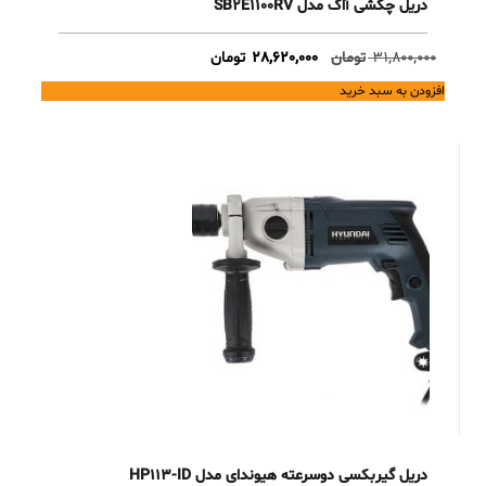
دریل چکشی آاگ مدل SB2E1100RV
Current
Original
31,800,000
تومان
28,620,000
تومان
price
price
افزودن به سبد خرید
is:
was:
31,800,000 تومان.
28,620,000 تومان.
دریل گیربکسی دوسرعته هیوندای مدل HP113-ID