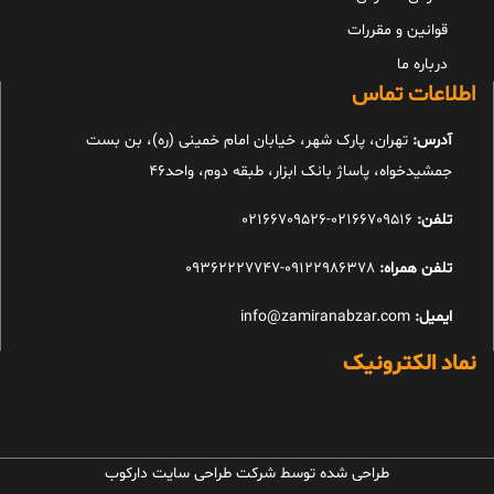
قوانین و مقررات
درباره ما
اطلاعات تماس
آدرس:
تهران، پارک شهر، خیابان امام خمینی (ره)، بن بست
جمشیدخواه، پاساژ بانک ابزار، طبقه دوم، واحد46
تلفن:
02166709516-02166709526
تلفن همراه:
09122986378-09362227747
ایمیل:
info@zamiranabzar.com
نماد الکترونیک
طراحی شده توسط شرکت طراحی سایت دارکوب