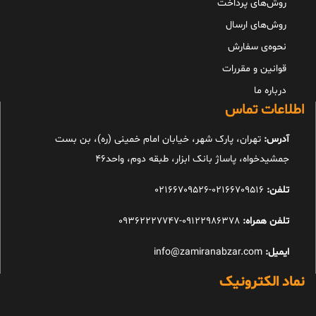
روش‌های پرداخت
روش‌های ارسال
نحوه‌ی سفارش
قوانین و مقررات
درباره ما
اطلاعات تماس
آدرس:
تهران، پارک شهر، خیابان امام خمینی (ره)، بن بست
جمشیدخواه، پاساژ بانک ابزار، طبقه دوم، واحد46
تلفن:
02166709516-02166709526
تلفن همراه:
09122986378-09362227747
ایمیل:
info@zamiranabzar.com
نماد الکترونیک