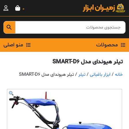
Ski
0
t
conten
محصولات
منو اصلی
تیلر هیوندای مدل SMART-D6
خانه
/
ابزار باغبانی
/
تیلر
/ تیلر هیوندای مدل SMART-D6