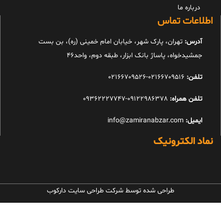
درباره ما
اطلاعات تماس
آدرس:
تهران، پارک شهر، خیابان امام خمینی (ره)، بن بست
جمشیدخواه، پاساژ بانک ابزار، طبقه دوم، واحد46
تلفن:
02166709516-02166709526
تلفن همراه:
09122986378-09362227747
ایمیل:
info@zamiranabzar.com
نماد الکترونیک
طراحی شده توسط شرکت طراحی سایت دارکوب