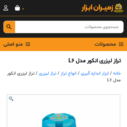
Ski
0
t
conten
محصولات
منو اصلی
تراز لیزری انکور مدل L6
خانه
/
ابزار اندازه گیری
/
انواع تراز
/
تراز لیزری
/ تراز لیزری انکور
مدل L6