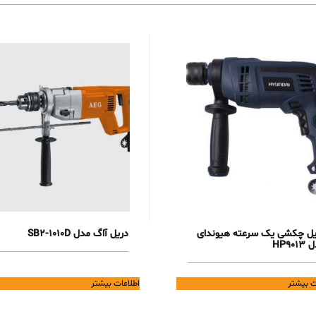
یل چکشی یک سرعته هیوندای
دریل آاگ مدل SB2-1010D
HP901
ت بیشتر
اطلاعات بیشتر