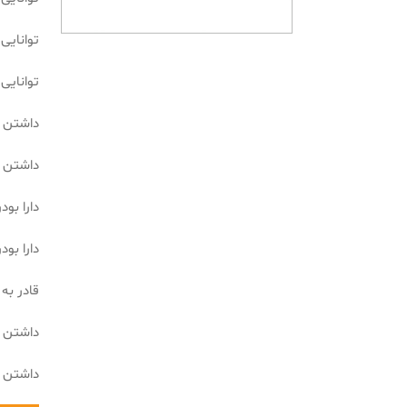
توانایی سو
توانایی سو
داشتن نرخ ضربه0
داشتن دس
دارا بودن 
دارا بو
قادر به
داشتن د
داشتن ولتاژ