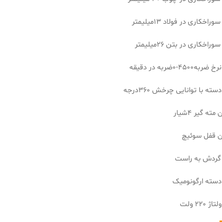
راخکاری در فولاد 13میلیمتر
راخکاری در بتن 26میلیمتر
450-0ضربه در دقیقه
ته با توانایی چرخش 360درجه
مته گیر 4شیار
دن قفل سوئیچ
 گردش به راست
سته ارگونومیک
 220 ولت