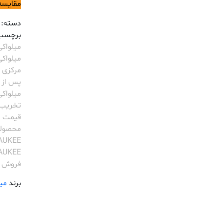
مقایسه
دسته:
برچسب
میلواکی
میلواکی
مرکزی م
پس از 
میلواکی
تخریب
قیمت اب
محصولا
AUKEE
AUKEE
فروش م
برند
می