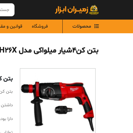
Ski
t
conten
محصولات
فروشگاه
قوانین و مق
بتن کن4شیار میلواکی مدل PH26X
بتن کن4شیار میلواکی م
بتن کن4شیار میلواکی مدل H26X
داشتن میزان 
دارا بو
توانایی س