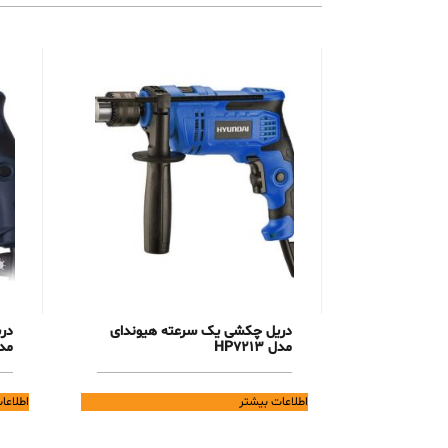
دریل چکشی یک سرعته هیوندای
در
مدل HP7213
مدل 3
اطلاعات بیشتر
اطلاعا