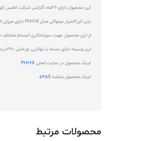
این محصول دارای 36ماه گارانتی شرکت اطلس کوشا است و ساخت کشور المان می باشد
بتن کن4شیار میلواکی مدل PH26X دارای میزان انرژی 2.4ژول در ضربه است و دارای نرخ ضربه4500ضربه در دقیقه است
از این محصول جهت سوراخکاری اجسام مختلف مان
این وسیله دارای دسته با توانایی چرخش 360درجه می باشد و دارای بدنه مقاوم است
لینک محصول در سایت اصلی
PH26X
لینک محصول مشابه
545S
محصولات مرتبط