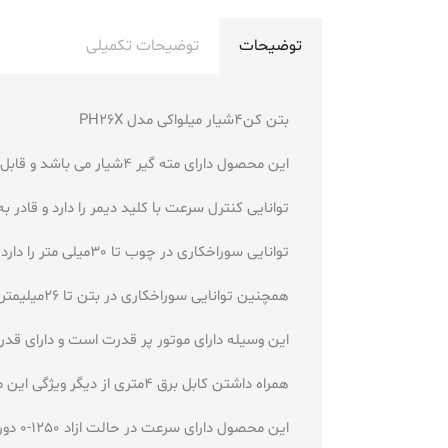
توضیحات
توضیحات تکمیلی
بتن کن4شیار میلواکی مدل PH26X
این محصول دارای مته گیر 4شیار می باشد و قابل استفاده در امور صنعتی است
توانایی کنترل سرعت با کلید دیمر را دارد و قا
توانایی سوراخکاری در چوب تا 30میلی متر را دارد و توانایی سوراخکاری در فلز 13میلیمتر را دارد
همچنین توانایی سوراخکاری در بتن تا 26میلیمتر را دارد و دارای دسته ارگونومیک می باشد و توانایی چکشی بودن دارد
این وسیله دارای موتور پر قدرت است و دارای قدرت 725 وات می باشد و دارای ولتاژ 220 ولت می
همراه داشتن کابل برق 4متری از دیگر ویژگی این محصول می باشد و خوشدست و کاربری اسان دارد
این محصول دارای سرعت در حالت ازاد 1250-0 دور در دقیقه است و دارای وزن 6.7کیلوگرم می باشد