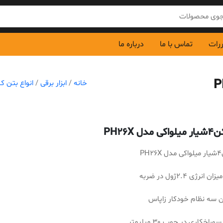
ررات
تماس با ما
درباره ما
خانه
/
ابزار برقی
/
انواع بتن ک
دل PH26X
P
انرژی 2.4ژول در ضربه
دن سه نظام خودکار زاپاس
وراخکاری در چوب 30 میلیمتر