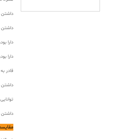
داشتن نرخ ضربه
داشتن دس
دارا بودن مته گیر
دارا بو
قادر به
داشتن د
توانایی
داشتن ولتاژ
مقایسه