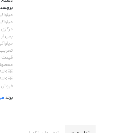
دسته:
برچسب
میلواکی
میلواکی
مرکزی م
پس از 
میلواکی
تخریب
قیمت اب
محصولا
AUKEE
AUKEE
فروش م
برند
می