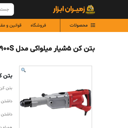
Ski
t
conten
محصولات
فروشگاه
قوانین و مق
بتن کن 5شیار میلواکی مدل 900S
بتن کن 5شیار میلواک
بتن کن 5شیار میلواکی مدل 
داشتن میزان 
داشتن 
همراه د