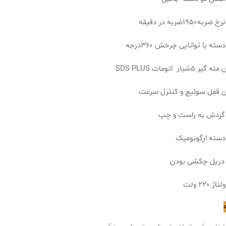
1950ضربه در دقیقه
ته با توانایی چرخش 360درجه
 5شیار اتومات SDS PLUS
دن قفل سوئیچ و کنترل سرعت
 گردش به راست و چپ
سته ارگونومیک
 دریل چکشی بودن
 220 ولت