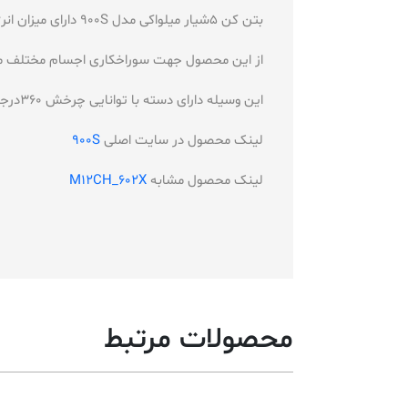
بتن کن 5شیار میلواکی مدل 900S دارای میزان انرژی 20ژول در ضربه است و دارای نرخ ضربه1950ضربه در دقیقه است
از این محصول جهت سوراخکاری اجسام مختلف مان
این وسیله دارای دسته با توانایی چرخش 360درجه می باشد و دارای بدنه مقاوم است
لینک محصول در سایت اصلی
900S
لینک محصول مشابه
M12CH_602X
محصولات مرتبط