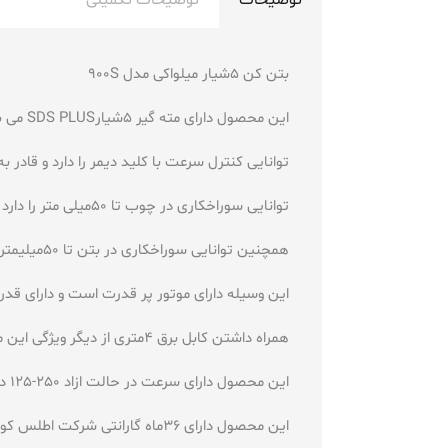
توضیحات
توضیحات تکمیلی
بتن کن 5شیار میلواکی مدل 900S
این محصول دارای مته گیر 5شیارSDS PLUS می باشد و قابل استفاده در امور صنعتی است
توانایی کنترل سرعت با کلید دیمر را دارد و قا
توانایی سوراخکاری در چوب تا 50میلی متر را دارد و توانایی سوراخکاری در فلز 50میلیمتر را دارد
همچنین توانایی سوراخکاری در بتن تا 50میلیمتر را دارد و دارای دسته ارگونومیک می باشد و توانایی چکشی بودن دارد
این وسیله دارای موتور پر قدرت است و دارای قدرت 1600 وات می باشد و دارای ولتاژ 220 ولت می
همراه داشتن کابل برق 4متری از دیگر ویژگی این محصول می باشد و خوشدست و کاربری اسان دارد
این محصول دارای سرعت در حالت ازاد 250-125 دور در دقیقه است و دارای وزن 11کیلوگرم می باشد
این محصول دارای 36ماه گارانتی شرکت اطلس کوشا است و ساخت کشور المان می باشد