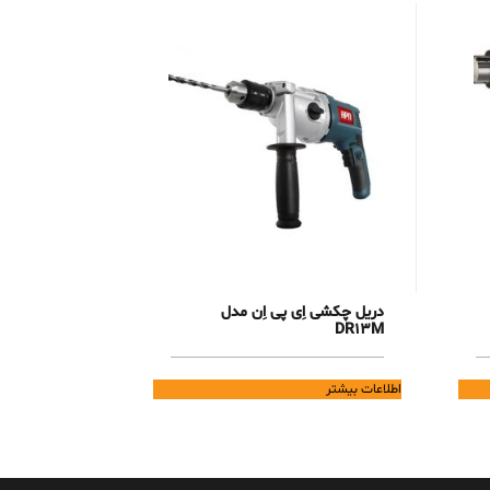
دریل چکشی اِی پی اِن مدل
DR13M
اطلاعات بیشتر