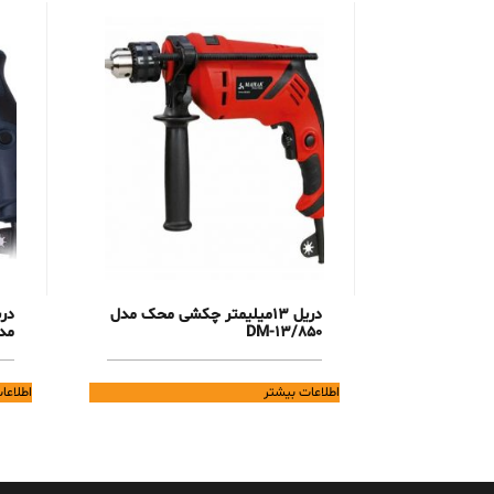
دریل 13میلیمتر چکشی محک مدل
در
DM-13/850
مدل 3
اطلاعات بیشتر
اطلاعا