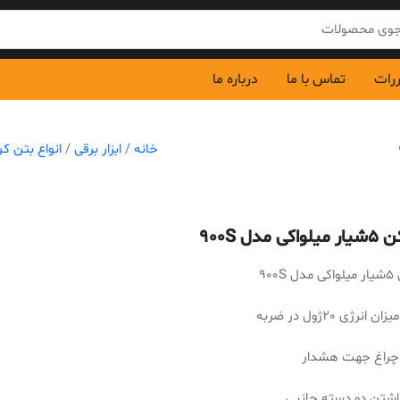
ررات
تماس با ما
درباره ما
خانه
/
ابزار برقی
/
انواع بتن ک
ی مدل 900S
900S
انرژی 20ژول در ضربه
چراغ جهت هشدار
اشتن دو دسته جانبی