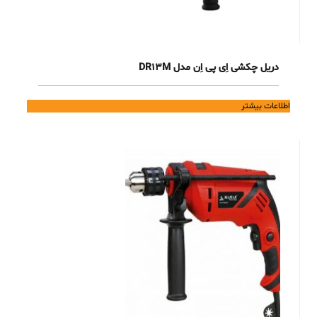
دریل چکشی اِی پی اِن مدل DR13M
اطلاعات بیشتر