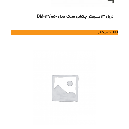
دریل 13میلیمتر چکشی محک مدل DM-13/850
اطلاعات بیشتر