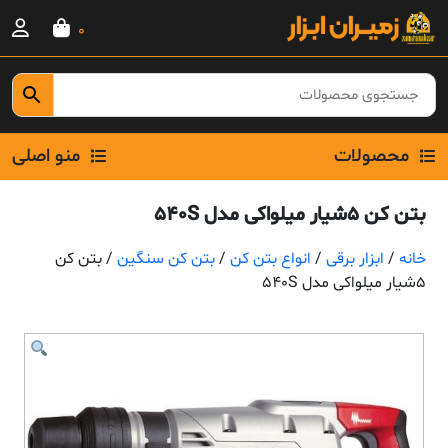
Ski
0
t
conten
محصولات
منو اصلی
بتن کن 5شیار میلواکی مدل 540S
خانه
/
ابزار برقی
/
انواع بتن کن
/
بتن کن سنگین
/ بتن کن
5شیار میلواکی مدل 540S