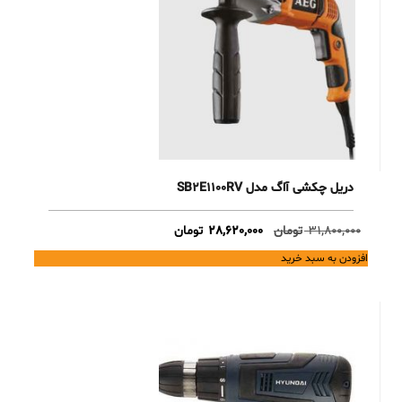
دریل چکشی آاگ مدل SB2E1100RV
Current
Original
31,800,000
تومان
28,620,000
تومان
price
price
افزودن به سبد خرید
is:
was:
31,800,000 تومان.
28,620,000 تومان.