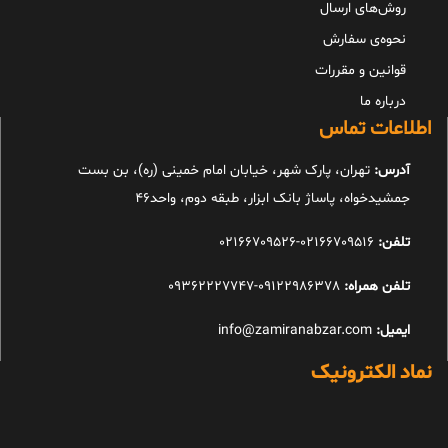
روش‌های ارسال
نحوه‌ی سفارش
قوانین و مقررات
درباره ما
اطلاعات تماس
آدرس:
تهران، پارک شهر، خیابان امام خمینی (ره)، بن بست
جمشیدخواه، پاساژ بانک ابزار، طبقه دوم، واحد46
تلفن:
02166709516-02166709526
تلفن همراه:
09122986378-09362227747
ایمیل:
info@zamiranabzar.com
نماد الکترونیک