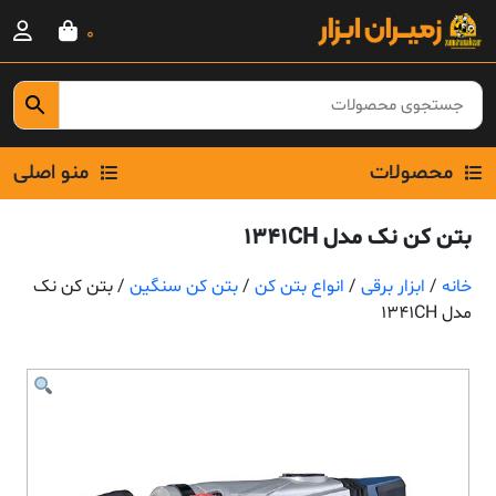
Ski
0
t
conten
محصولات
منو اصلی
بتن کن نک مدل 1341CH
خانه
/
ابزار برقی
/
انواع بتن کن
/
بتن کن سنگین
/ بتن کن نک
مدل 1341CH