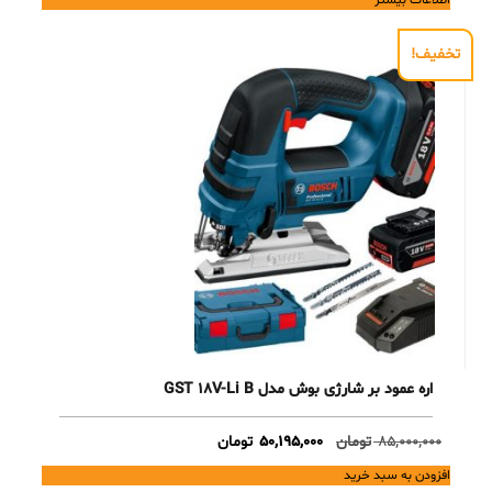
تخفیف!
اره عمود بر شارژی بوش مدل GST 18V-Li B
Current
Original
85,000,000
تومان
50,195,000
تومان
price
price
افزودن به سبد خرید
is:
was: