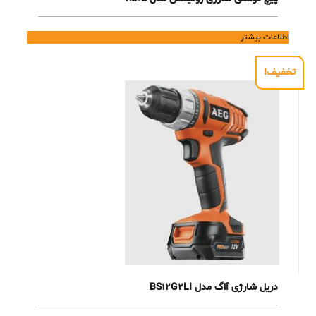
اطلاعات بیشتر
تخفیف!
دریل شارژی آاگ مدل BS12G2LI