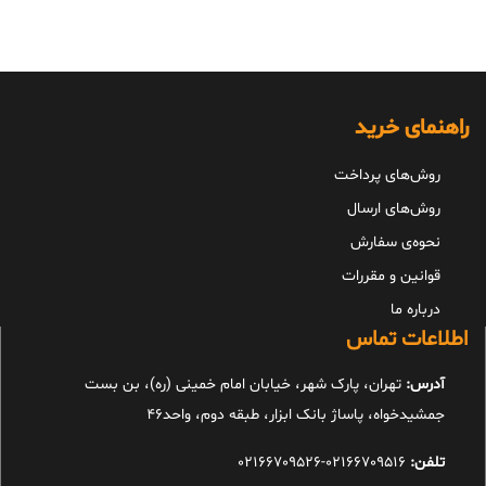
85,000,000 تومان.
50,195,000 تومان.
راهنمای خرید
روش‌های پرداخت
روش‌های ارسال
نحوه‌ی سفارش
قوانین و مقررات
درباره ما
اطلاعات تماس
آدرس:
تهران، پارک شهر، خیابان امام خمینی (ره)، بن بست
جمشیدخواه، پاساژ بانک ابزار، طبقه دوم، واحد46
تلفن:
02166709516-02166709526