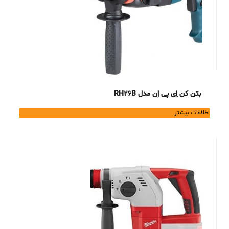
بتن کن اِی پی اِن مدل RH26B
اطلاعات بیشتر