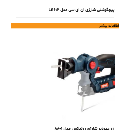
پیچگوشتی شارژی ان ای سی مدل Li1612
اطلاعات بیشتر
اره عمودبر شارژی رونیکس مدل 8801