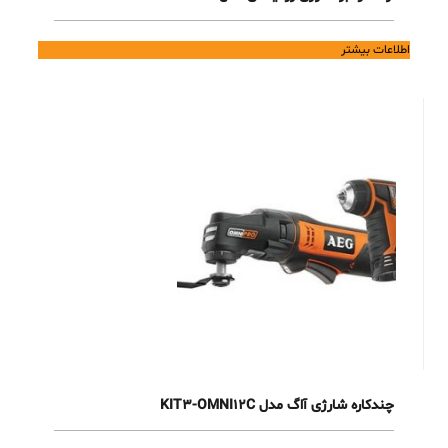
اطلاعات بیشتر
چندکاره شارژی آاگ مدل KIT3-OMNI12C