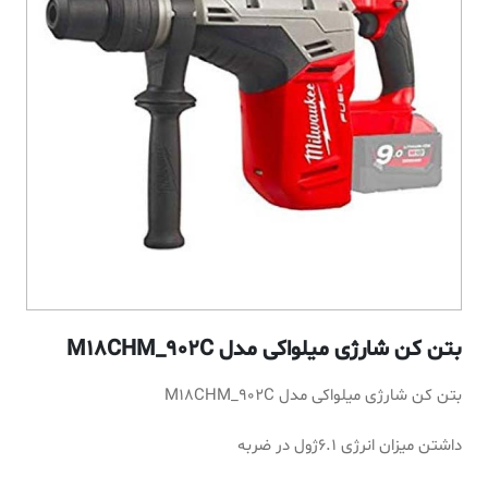
بتن کن شارژی میلواکی مدل M18CHM_902C
بتن کن شارژی میلواکی مدل M18CHM_902C
داشتن میزان انرژی 6.1ژول در ضربه