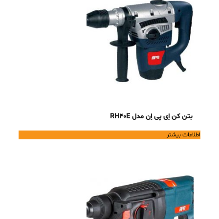
بتن کن اِی پی اِن مدل RH40E
اطلاعات بیشتر