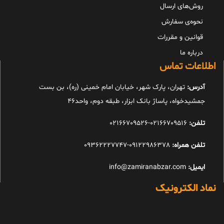
روش‌های ارسال
نحوه‌ی سفارش
قوانین و مقررات
درباره ما
اطلاعات تماس
آدرس:
تهران، پارک شهر، خیابان امام خمینی (ره)، بن بست
جمشیدخواه، پاساژ بانک ابزار، طبقه دوم، واحد46
تلفن:
02166709516-02166709526
تلفن همراه:
09122986378-09362227747
ایمیل:
info@zamiranabzar.com
نماد الکترونیک