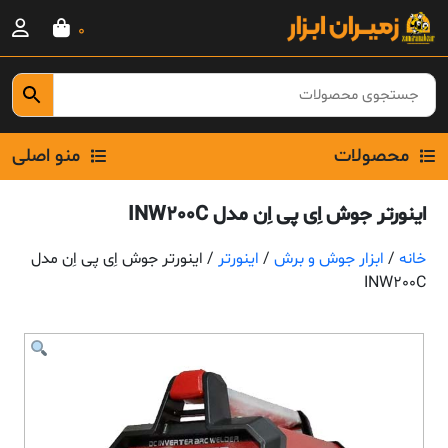
Ski
0
t
conten
محصولات
منو اصلی
اینورتر جوش اِی پی اِن مدل INW200C
خانه
/
ابزار جوش و برش
/
اینورتر
/ اینورتر جوش اِی پی اِن مدل
INW200C