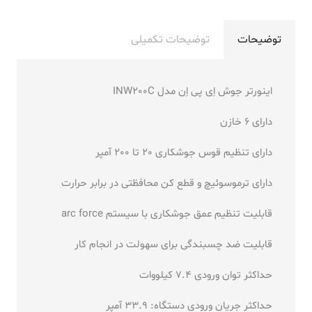
توضیحات
توضیحات تکمیلی
اینورتر جوش اِی پی اِن مدل INW200C
دارای 6 خازن
دارای تنظیم قوس جوشکاری 20 تا 200 آمپر
دارای ترموسوئیچ و قطع کن محافظتی در برابر حرارت
قابلیت تنظیم عمق جوشکاری با سیستم arc force
قابلیت ضد چسبندگی برای سهولت در انجام کار
حداکثر توان ورودی 7.4 کیلووات
حداکثر جریان ورودی دستگاه: 33.9 آمپر