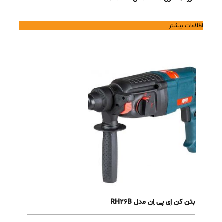
اطلاعات بیشتر
بتن کن اِی پی اِن مدل RH26B