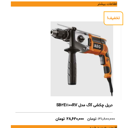
اطلاعات بیشتر
تخفیف!
دریل چکشی آاگ مدل SB2E1100RV
Current
Original
31,800,000
تومان
28,620,000
تومان
price
price
افزودن به سبد خرید