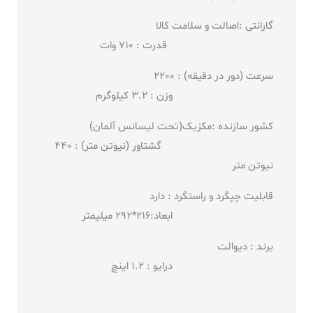
گارانتی :اصالت و سلامت کالا
قدرت : 710 وات
سرعت (دور در دقیقه) : 2200
وزن : 3.2 کیلوگرم
کشور سازنده :مکزیک(تحت لیسانس آلمان)
گشتاور (نیوتن متر) : 440
نیوتن متر
قابلیت چپگرد و راستگرد : دارد
ابعاد:216*292 میلیمتر
برند : دیوالت
درایو : 1.2 اینچ