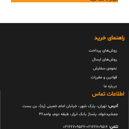
is:
was:
31,800,000 تومان.
28,620,000 تومان.
راهنمای خرید
روش‌های پرداخت
روش‌های ارسال
نحوه‌ی سفارش
قوانین و مقررات
درباره ما
اطلاعات تماس
آدرس:
تهران، پارک شهر، خیابان امام خمینی (ره)، بن بست
جمشیدخواه، پاساژ بانک ابزار، طبقه دوم، واحد46
تلفن:
02166709516-02166709526