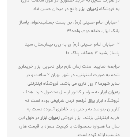
در صورت تمایل به خرید حضوری در طول ساعات اداری
به فروشگاه
زمیران ابزار
واقع در میدان حسن آباد
1-خیابان امام خمینی (ره)، بن بست جمشیدخواه، پاساژ
بانک ابزار، طبقه دوم، واحد46
2- خیابان امام خمینی (ره) رو به روی بیمارستان سینا
پاساژ رشید 3 همکف پلاک 10
مراجعه نمایید. مدت زمان لازم برای تحویل ابزار خریداری
شده به صورت اینترنتی، در شهر تهران 2 ساعت و در
سایر شهرها 2 روز کاری می باشد. فروشگاه اینترنتی
زمیران ابزار
به سراسر کشور ارسال محصول دارد. هدف
فروشگاه ابزار یراق فراهم کردن شرایطی بوده است که
کاربران بتوانند به راحتی و با خاطری آسوده دست به
خرید اینترنتی بزنند. ابزار فروشی
زمیران ابزار
در طول این
سال ها همواره محصولات با کیفیت همراه با قیمت های
مناسب ارائه کرده است.