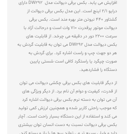
افزایش می یابد. بکس برقی دیوالت مدل DW292 دارای
درایو 2/1 اینچ است. این مدل بکس برقی دیوالت از
گشتاور 440 نیوتن متر بهره مند است. بکس برقی
دیوالت موتور پرقدرت 710 وات است و درحالت آزاد با
سرعت 2200 دور در دقیقه می چرخد. از قابلیت های
بکس دیوالت مدل DW292 می توان به قابلیت گردش به
هر دو جهت چپ و راست اشاره کرد. برای گردش به
صورت چپگرد یا راستگرد کافی است شستی پایین
دستگاه را فشاردهید.
از دیگر قابلیت های بکس برقی چکشی دیوالت می توان
از قدرت، کیفیت و دوام آن نام برد. از دیگر ویژگی های
آن می توان به دسته نرم بکس برقی دیوالت اشاره کرد
که موجب راحتی کاربر شده و همچنین لرزش کمی تولید
می کند و استفاده از این دستگاه بسیار راحت است. آچار
بکس برقی دیوالت نسبت به دست انسان توان بیشتری
دارد و خیلی سریع تر می تواند پیچ ها را باز و بسته کند.