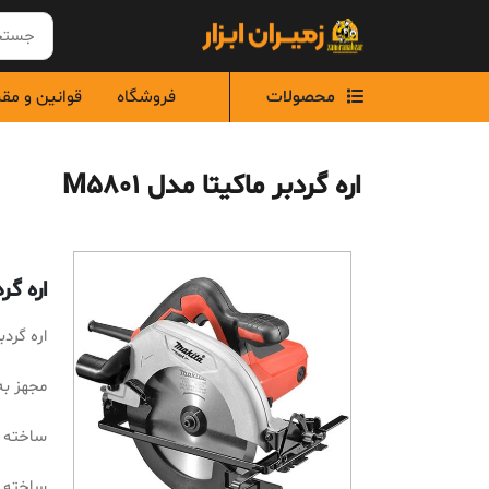
Ski
t
conten
محصولات
فروشگاه
قوانین و مق
اره گردبر ماکیتا مدل M5801
اره گرد
اره گردبر 
مجهز به
ساخته شده در اب
ساخته شده 