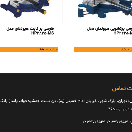
رسی برکشویی هیوندای مدل
فارسی بر ثابت هیوندای مدل
HP2825-MS
HP2425-
ت بیشتر
اطلاعات بیشتر
ات تماس
:
تهران، پارک شهر، خیابان امام خمینی (ره)، بن بست جمشیدخواه، پاساژ بانک ا
دوم، واحد46
:
02166709516-02166709526