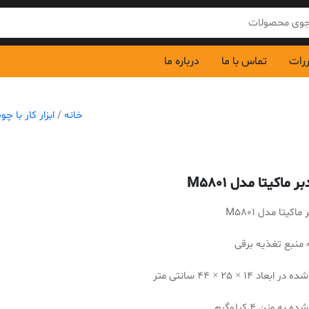
ررات
تماس با ما
درباره ما
خانه
/
ابزار کار با چ
بر ماکیتا مدل M5801
ماکیتا مدل M5801
 منبع تغذیه برقی
عاد 14 × 25 × 44 سانتی متر
به وزن 4 کیلوگرم