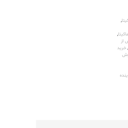
یتا
,
اکیتا
,
 از
خرید
وش
ینده