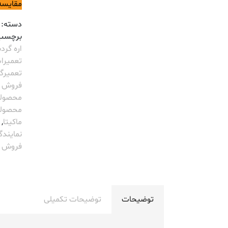
مقایسه
دسته:
برچسب
اره گردب
تعمیرات ITA
تعمیرگاه ITA
فروش م
محصولا
محصولا
ماکیتا
,
نمایندگی TA
فروش م
توضیحات
توضیحات تکمیلی