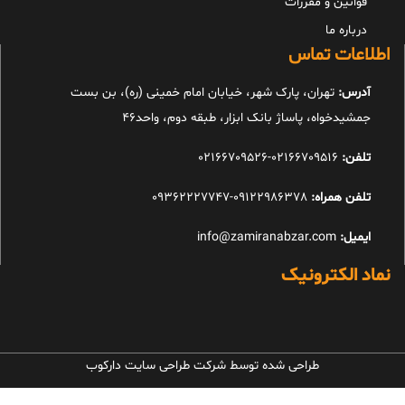
قوانین و مقررات
درباره ما
اطلاعات تماس
آدرس:
تهران، پارک شهر، خیابان امام خمینی (ره)، بن بست
جمشیدخواه، پاساژ بانک ابزار، طبقه دوم، واحد46
تلفن:
02166709516-02166709526
تلفن همراه:
09122986378-09362227747
ایمیل:
info@zamiranabzar.com
نماد الکترونیک
طراحی شده توسط شرکت طراحی سایت دارکوب