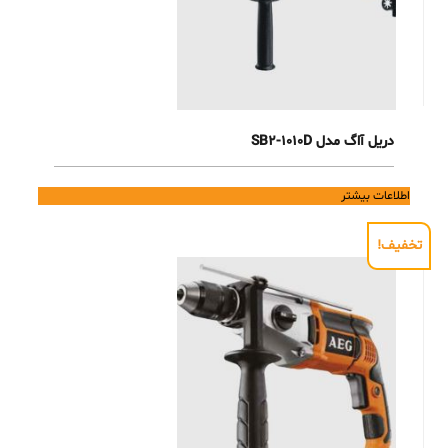
دریل آاگ مدل SB2-1010D
اطلاعات بیشتر
تخفیف!