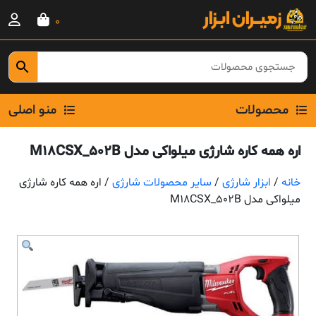
Ski
0
t
conten
محصولات
منو اصلی
اره همه کاره شارژی میلواکی مدل M18CSX_502B
خانه
/
ابزار شارژی
/
سایر محصولات شارژی
/ اره همه کاره شارژی
میلواکی مدل M18CSX_502B