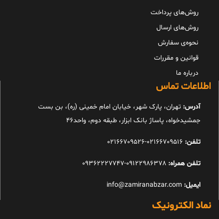
روش‌های پرداخت
روش‌های ارسال
نحوه‌ی سفارش
قوانین و مقررات
درباره ما
اطلاعات تماس
آدرس:
تهران، پارک شهر، خیابان امام خمینی (ره)، بن بست
جمشیدخواه، پاساژ بانک ابزار، طبقه دوم، واحد46
تلفن:
02166709516-02166709526
تلفن همراه:
09122986378-09362227747
ایمیل:
info@zamiranabzar.com
نماد الکترونیک