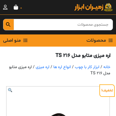
Ski
0
t
conten
محصولات
منو اصلی
اره میزی متابو مدل TS 216
خانه
/
ابزار کار با چوب
/
انواع اره ها
/
اره میزی
/ اره میزی متابو
مدل TS 216
تخفیف!