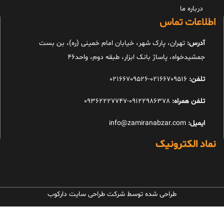
درباره ما
اطلاعات تماس
آدرس:
تهران، پارک شهر، خیابان امام خمینی (ره)، بن بست
جمشیدخواه، پاساژ بانک ابزار، طبقه دوم، واحد46
تلفن:
02166709516-02166709526
تلفن همراه:
09122986378-09362227747
ایمیل:
info@zamiranabzar.com
نماد الکترونیک
طراحی شده توسط شرکت طراحی سایت دارکوب