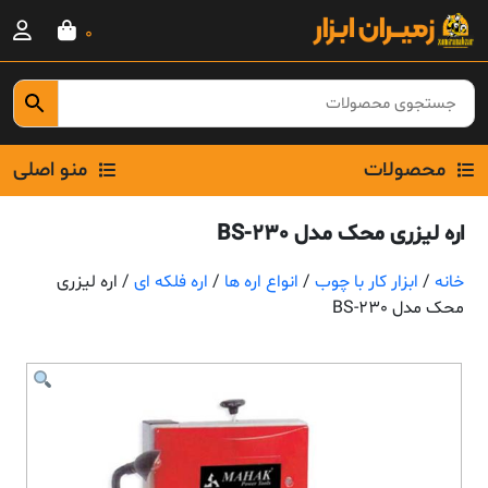
Ski
0
t
conten
محصولات
منو اصلی
اره لیزری محک مدل BS-230
خانه
/
ابزار کار با چوب
/
انواع اره ها
/
اره فلکه ای
/ اره لیزری
محک مدل BS-230