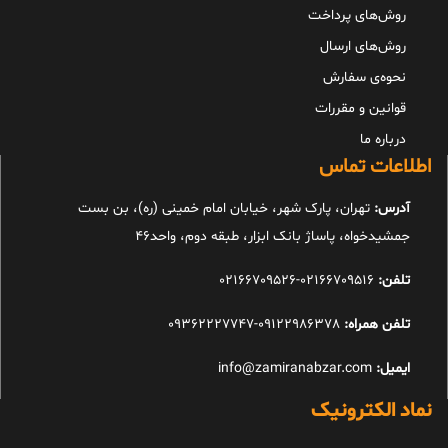
روش‌های پرداخت
روش‌های ارسال
نحوه‌ی سفارش
قوانین و مقررات
درباره ما
اطلاعات تماس
آدرس:
تهران، پارک شهر، خیابان امام خمینی (ره)، بن بست
جمشیدخواه، پاساژ بانک ابزار، طبقه دوم، واحد46
تلفن:
02166709516-02166709526
تلفن همراه:
09122986378-09362227747
ایمیل:
info@zamiranabzar.com
نماد الکترونیک