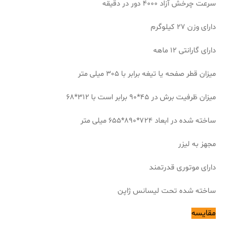
سرعت چرخش آزاد 4000 دور در دقیقه
دارای وزن 27 کیلوگرم
دارای گارانتی 12 ماهه
میزان قطر صفحه یا تیغه برابر با 305 میلی متر
میزان ظرفیت برش در 45*90 برابر است با 312*68
ساخته شده در ابعاد 724*890*655 میلی متر
مجهز به لیزر
دارای موتوری قدرتمند
ساخته شده تحت لیسانس ژاپن
مقایسه