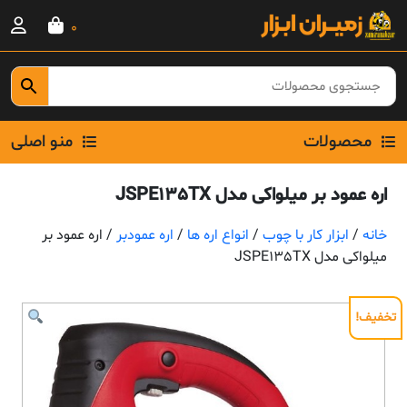
Ski
0
t
conten
محصولات
منو اصلی
اره عمود بر میلواکی مدل JSPE135TX
خانه
/
ابزار کار با چوب
/
انواع اره ها
/
اره عمودبر
/ اره عمود بر
میلواکی مدل JSPE135TX
تخفیف!