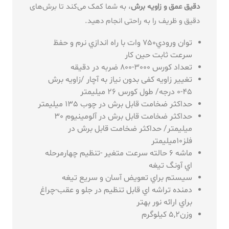
دقیق عمق و زاویه برش
، به شما کمک می‌کند تا برش‌های
دقیق و ظریف را به راحتی انجام دهید.
توان ورودي750 وات با راه اندازي نرم و حفظ
سرعت ثابت حین کار
تعداد کورس 3000-800 ضربه در دقیقه
تغییر زاویه کفی بدون نیاز به آچار /زاویه برش
45-0 درجه/ طول کورس 26 میلیمتر
حداکثر ضخامت قابل برش در چوب 135 میلیمتر
حداکثر ضخامت قابل برش در آلومینیوم 30
میلیمتر/ حداکثر ضخامت قابل برش در
فلز10میلیمتر
ماشه 6 حالته سرعت متغیر -تنظیم چهارمرحله
اي آونگ تیغه
سیستم براي تعویض آسان و سریع تیغه
دمنده تراشه اي قابل تنظیم در جلو و عقب-چراغ
براي ارائه نور بهتر
وزن5,2 کیلوگرم