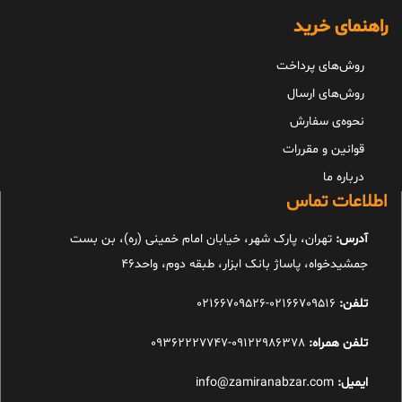
راهنمای خرید
روش‌های پرداخت
روش‌های ارسال
نحوه‌ی سفارش
قوانین و مقررات
درباره ما
اطلاعات تماس
آدرس:
تهران، پارک شهر، خیابان امام خمینی (ره)، بن بست
جمشیدخواه، پاساژ بانک ابزار، طبقه دوم، واحد46
تلفن:
02166709516-02166709526
تلفن همراه:
09122986378-09362227747
ایمیل:
info@zamiranabzar.com