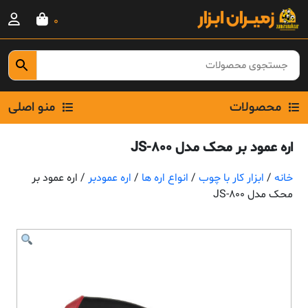
Ski
0
t
conten
محصولات
منو اصلی
اره عمود بر محک مدل JS-800
خانه
/
ابزار کار با چوب
/
انواع اره ها
/
اره عمودبر
/ اره عمود بر
محک مدل JS-800