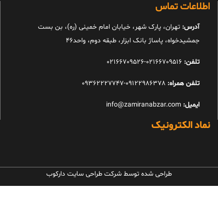
اطلاعات تماس
آدرس:
تهران، پارک شهر، خیابان امام خمینی (ره)، بن بست
جمشیدخواه، پاساژ بانک ابزار، طبقه دوم، واحد46
تلفن:
02166709516-02166709526
تلفن همراه:
09122986378-09362227747
ایمیل:
info@zamiranabzar.com
نماد الکترونیک
طراحی شده توسط شرکت طراحی سایت دارکوب