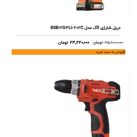
دریل شارژی آاگ مدل BSB12G3LI-202C
Current
Original
25,800,000
تومان
23,220,000
تومان
price
price
افزودن به سبد خرید
is:
was:
25,800,000 تومان.
23,220,000 تومان.