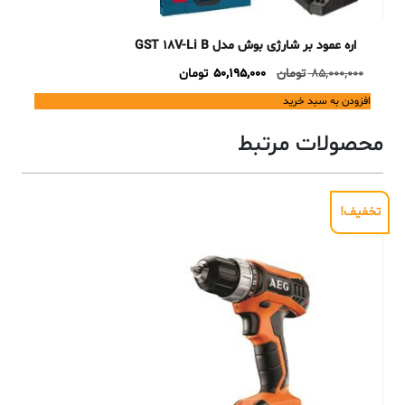
اره عمود بر شارژی بوش مدل GST 18V-Li B
Current
Original
85,000,000
تومان
50,195,000
تومان
price
price
افزودن به سبد خرید
is:
was:
85,000,000 تومان.
50,195,000 تومان.
محصولات مرتبط
تخفیف!