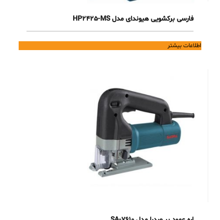
فارسی برکشویی هیوندای مدل HP2425-MS
اطلاعات بیشتر
اره عمود بر صدرا مدل SA-7610